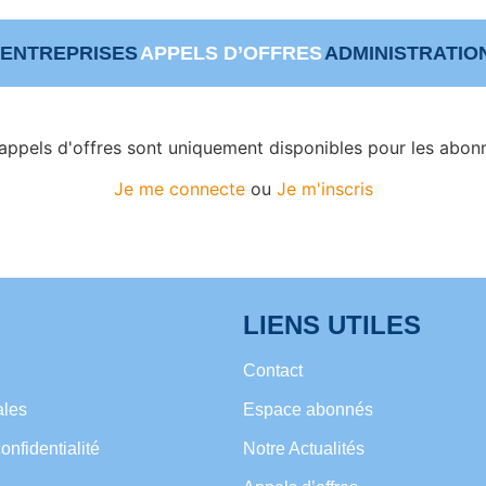
ENTREPRISES
APPELS D’OFFRES
ADMINISTRATIO
appels d'offres sont uniquement disponibles pour les abon
Je me connecte
ou
Je m'inscris
LIENS UTILES
Contact
ales
Espace abonnés
onfidentialité
Notre Actualités