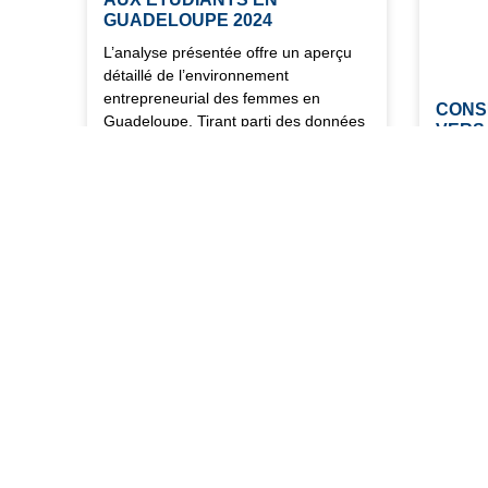
GUADELOUPE 2024
L’analyse présentée offre un aperçu
détaillé de l’environnement
entrepreneurial des femmes en
CONS
Guadeloupe. Tirant parti des données
VERS
provenant du fichier consulaire, cette
ÉCOL
étude met en lumière l’évolution de
Le Mini
l’activité entrepreneuriale,
Finance
Industr
récemme
exhaust
paiemen
territor
29/08/2024
22/08/2