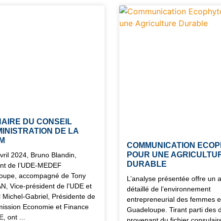
NAIRE DU CONSEIL
INISTRATION DE LA
M
COMMUNICATION ECOP
POUR UNE AGRICULTU
vril 2024, Bruno Blandin,
DURABLE
ent de l’UDE-MEDEF
oupe, accompagné de Tony
L’analyse présentée offre un 
 Vice-président de l’UDE et
détaillé de l’environnement
l Michel-Gabriel, Présidente de
entrepreneurial des femmes 
mission Economie et Finance
Guadeloupe. Tirant parti des
E, ont
provenant du fichier consulaire