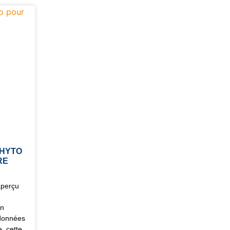
HYTO
RE
aperçu
en
 données
, cette