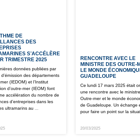
YTHME DE
ILLANCES DES
EPRISES
AMARINES S’ACCÉLÈRE
RENCONTRE AVEC LE
R TRIMESTRE 2025
MINISTRE DES OUTRE-
nières données publiées par
LE MONDE ÉCONOMIQU
tut d’émission des départements
GUADELOUPE
-mer (IEDOM) et l’Institut
Ce lundi 17 mars 2025 était o
ion d’outre-mer (IEOM) font
une rencontre avec le ministr
une accélération du nombre de
Outre-mer et le monde écon
ances d’entreprises dans les
de Guadeloupe. Un échange e
ires ultramarins au
pour faire un point sur la situ
025
20/03/2025