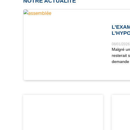
NOTRE ACTUALITÉ
L’EXA
L’HYP
08/01/2026
Malgré un 
resterait
demande p