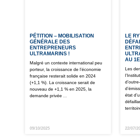
PÉTITION – MOBILISATION
LE R
GÉNÉRALE DES
DÉFA
ENTREPRENEURS
ENTR
ULTRAMARINS !
ULTR
AU 1E
Malgré un contexte international peu
Les der
porteur, la croissance de l’économie
l’Insti
française resterait solide en 2024
d’outre
(+1,1 %). La croissance serait de
d’émiss
nouveau de +1,1 % en 2025, la
état d’
demande privée
défaill
territo
09/10/2025
22/07/2