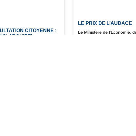
LE PRIX DE L’AUDACE
ULTATION CITOYENNE :
Le Ministère de l’Économie, d
 UN ARCHIPEL
Finances et de la Souverainet
OGIQUE ET DURABLE
Industrielle et Numérique a
stère de l’Économie, des
récemment rendu public un ta
s et de la Souveraineté
exhaustif recensant les délais
ielle et Numérique a
paiement moyens des collectiv
nt rendu public un tableau
territoriales françaises
if recensant les délais de
t moyens des collectivités
iales françaises
024
25/07/2024