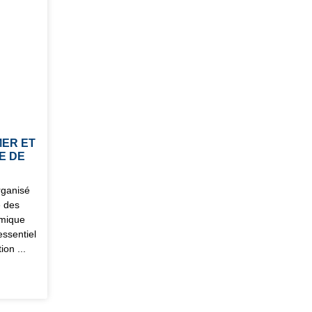
MER ET
E DE
rganisé
e des
omique
ssentiel
ation