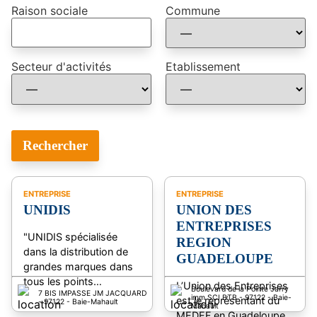
Raison sociale
Commune
Secteur d'activités
Etablissement
ENTREPRISE
ENTREPRISE
UNIDIS
UNION DES
ENTREPRISES
"UNIDIS spécialisée
REGION
dans la distribution de
GUADELOUPE
grandes marques dans
tous les points…
L’Union des Entreprises
Boulevard de la Pointe Jarry
7 BIS IMPASSE JM JACQUARD
imm SCI BTB - 97122 - Baie-
est le représentant du
- 97122 - Baie-Mahault
Mahault
MEDEF en Guadeloupe.