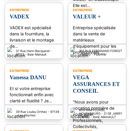
Elle est…
ENTREPRISE
ENTREPRISE
VADEX
VALEUR +
VADEX est spécialisé
Entreprise spécialisée
dans la fourniture, la
dans la vente de
livraison et le montage
matérieaux
de…
d'équipement pour les
31 Rue Henri Becquerel -
255 RUE FERDINAND FOREST
profesionnels ,…
97122 - Baie-Mahault
- 56800 - Ploërmel
ENTREPRISE
ENTREPRISE
Vanessa DANU
VEGA
ASSURANCES ET
Et si votre entreprise
CONSEIL
fonctionnait enfin avec
clarté et fluidité ? Je…
"Nous avons pour
vocation première de
B09 IMM PLURIEL
39 Rue Loulou Orthez - 97139
vous aider
HOUELBOURG - ZI DE JARRY
- Les Abymes
- 97122 - BAIE-MAHAULT
Professionnels,
Collectivités,