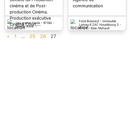
cinéma et de Post-
communication
production Cinéma.
Production exécutive
Fond Boisneuf – Immeuble
Les grands fonds - 97180 -
Cinéma Court,…
Lomag 6 ZAC Houelbourg 3 -
Sainte-Anne
97122 - Baie-Mahault
«
1
…
25
26
27