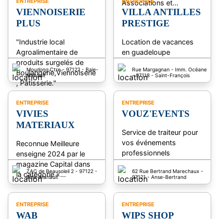
ENTREPRISE
ENTREPRISE
Associations et…
VIENNOISERIE
VILLA ANTILLES
PLUS
PRESTIGE
"Industrie local
Location de vacances
Agroalimentaire de
en guadeloupe
produits surgelés de
Moudong Ctre - 97122 - Baie-
Rue Margagnan - Imm. Océane
Boulangerie,Viennoiserie
Mahault
- 97118 - Saint-François
, Pâtisserie."
ENTREPRISE
ENTREPRISE
VIVIES
VOUZ'EVENTS
MATERIAUX
Service de traiteur pour
vos événements
Reconnue Meilleure
professionnels
enseigne 2024 par le
magazine Capital dans
ZAC de Beausoleil 2 - 97122 -
62 Rue Bertrand Marechaux -
la catégorie «…
Baie-Mahault
97121 - Anse-Bertrand
ENTREPRISE
ENTREPRISE
WAB
WIPS SHOP