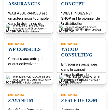
ASSURANCES
CONCEPT
WAB ASSURANCES est
"WEST INDIES PET
un acteur incontournable
SHOP est le pionnier de
dans le domaines de
la distribution
Immeuble Grand Sud Voie 4
5 Impasse André Ampère,
l'assurance en…
d’accessoires et…
Moudong Sud ZI de Jarry -
Jarry - 97122 - Baie-Mahault
97122 - Baie-Mahault
ENTREPRISE
ENTREPRISE
WP CONSEILS
YACOU
CONSULTING
Conseils aux entreprises
et aux collectivités.
Entreprise spécialisée
dans le conseil,
l'organisation , le
Immeuble ACEROLA Angle des
116, Impasse Gustave-Eiffel,
piolatge , l'optmistion
rues Jasor et Gothland ZI Jarry
Immeuble GAËLLE - 97122 -
- 97122 - Baie-Mahault
Baie-Mahault
des…
ENTREPRISE
ENTREPRISE
ZAYANFIM
ZESTE DE COM
Société de Production
Agence de